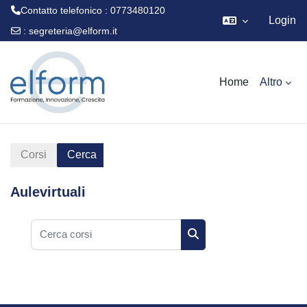
Contatto telefonico : 0773480120
Login
:
segreteria@elform.it
Vai al contenuto principale
Home
Altro
Corsi
Cerca
Aulevirtuali
Cerca corsi
Cerca corsi