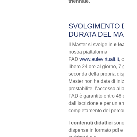
triennale.
SVOLGIMENTO E
DURATA DEL MAST
Il Master si svolge in
e-learning
nostra piattaforma
FAD
www.aulevirtuali.it
, con a
libero 24 ore al giorno, 7 giorni 
seconda della propria disponibili
Master non ha data di inizio o 
prestabilite, l’accesso alla piat
FAD è garantito entro 48 ore
dall’iscrizione e per un anno fin
completamento del percorso for
I
contenuti didattici
sono comp
dispense in formato pdf e mater