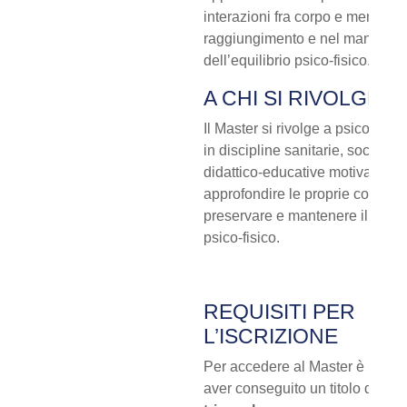
interazioni fra corpo e mente ne
raggiungimento e nel manteni
dell’equilibrio psico-fisico.
A CHI SI RIVOLGE
Il Master si rivolge a psicologi, 
in discipline sanitarie, sociolog
didattico-educative motivati ad
approfondire le proprie compet
preservare e mantenere il bene
psico-fisico.
REQUISITI PER
L’ISCRIZIONE
Per accedere al Master è neces
aver conseguito un titolo di
lau