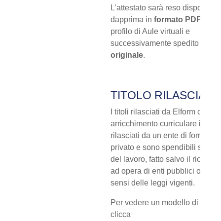
L’attestato sarà reso disponibile
dapprima in
formato PDF
nel p
profilo di Aule virtuali e
successivamente spedito in
co
originale
.
TITOLO RILASCIATO
I titoli rilasciati da Elform costi
arricchimento curriculare in qua
rilasciati da un ente di formazi
privato e sono spendibili sul me
del lavoro, fatto salvo il ricono
ad opera di enti pubblici o istitu
sensi delle leggi vigenti.
Per vedere un modello di
Dipl
clicca