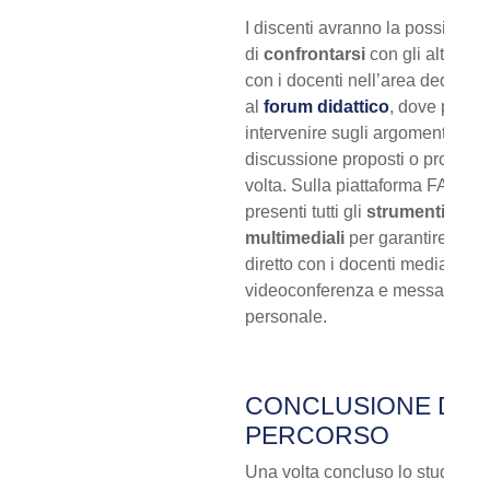
I discenti avranno la possibilità
di
confrontarsi
con gli altri cors
con i docenti nell’area dedicata
al
forum didattico
, dove potra
intervenire sugli argomenti di
discussione proposti o proporne
volta. Sulla piattaforma FAD so
presenti tutti gli
strumenti
multimediali
per garantire un c
diretto con i docenti mediante c
videoconferenza e messaggisti
personale.
CONCLUSIONE DEL
PERCORSO
Una volta concluso lo studio de