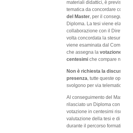
materiali didattici, è prevista u
tematica da concordare con il
D
del Master
, per il conseguimen
Diploma. La tesi viene elaborat
collaborazione con il Direttore 
volta concordata la stesura defi
viene esaminata dal Comitato Di
che assegna la
votazione in
centesimi
che compare nel Dip
Non è richiesta la discussione
presenza
, tutte queste operazio
svolgono per via telematica.
Al conseguimento del Master v
rilasciato un Diploma con riport
votazione in centesimi risultant
valutazione della tesi e di quan
durante il percorso formativo.