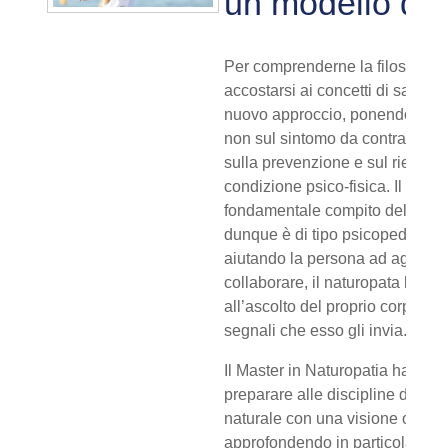
un modello di 
Per comprenderne la filosofia 
accostarsi ai concetti di salute 
nuovo approccio, ponendo l’att
non sul sintomo da contrastare
sulla prevenzione e sul riequilib
condizione psico-fisica. Il primo
fondamentale compito del natu
dunque è di tipo psicopedagogi
aiutando la persona ad agire e 
collaborare, il naturopata lo ed
all’ascolto del proprio corpo e d
segnali che esso gli invia.
Il Master in Naturopatia ha l’obie
preparare alle discipline del m
naturale con una visione olistic
approfondendo in particolare le