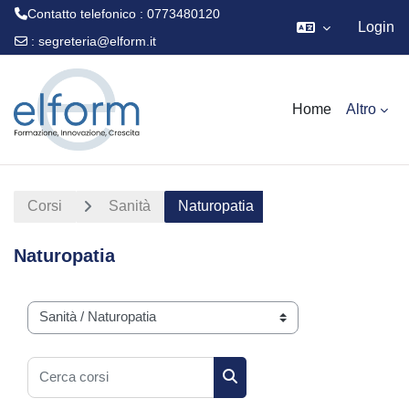
Contatto telefonico : 0773480120
Login
:
segreteria@elform.it
Vai al contenuto principale
Home
Altro
Corsi
Sanità
Naturopatia
Naturopatia
Categorie di corso
Cerca corsi
Cerca corsi