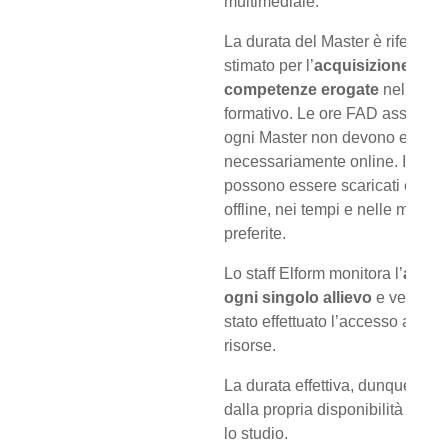
multimediale.
La durata del Master è riferita a
stimato per l’
acquisizione dell
competenze erogate
nel perco
formativo. Le ore FAD assegna
ogni Master non devono essere
necessariamente online. I mater
possono essere scaricati e studi
offline, nei tempi e nelle modali
preferite.
Lo staff Elform monitora l’
attivit
ogni singolo allievo
e verifica 
stato effettuato l’accesso a tutte
risorse.
La durata effettiva, dunque, di
dalla propria disponibilità di te
lo studio.