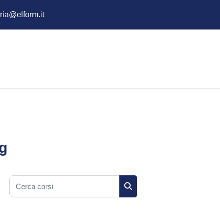
ria@elform.it
gg
Cerca corsi
Cerca corsi